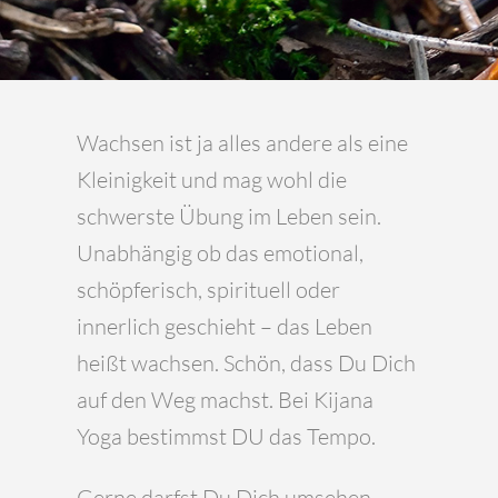
Wachsen ist ja alles andere als eine
Kleinigkeit und mag wohl die
schwerste Übung im Leben sein.
Unabhängig ob das emotional,
schöpferisch, spirituell oder
innerlich geschieht – das Leben
heißt wachsen. Schön, dass Du Dich
auf den Weg machst. Bei Kijana
Yoga bestimmst DU das Tempo.
Gerne darfst Du Dich umsehen.